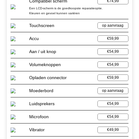
Compatibel scherm
€74,99
Een LCD-scherm is de goedkoopste reparatieoptie.
Kleuren en gevoel kunnen variëren
Touchscreen
op aanvraag
Accu
€59,99
Aan / uit knop
€54,99
Volumeknoppen
€54,99
Opladen connector
€59,99
Moederbord
op aanvraag
Luidsprekers
€54,99
Microfoon
€54,99
Vibrator
€49,99