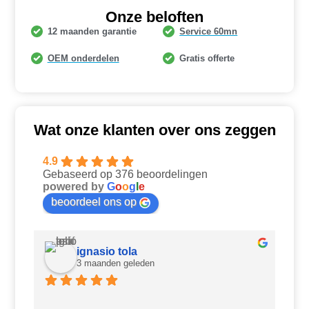
Onze beloften
12 maanden garantie
Service 60mn
OEM onderdelen
Gratis offerte
Wat onze klanten over ons zeggen
4.9
Gebaseerd op 376 beoordelingen
powered by
G
o
o
g
l
e
beoordeel ons op
ignasio tola
3 maanden geleden
Ui