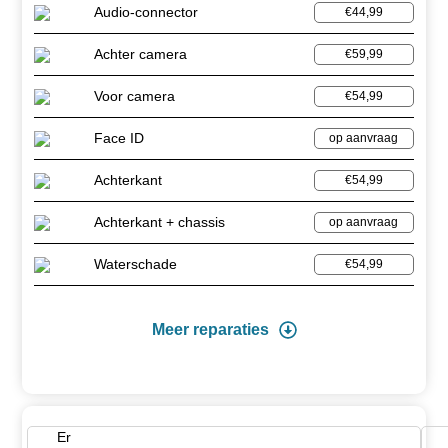
Audio-connector
€44,99
Achter camera
€59,99
Voor camera
€54,99
Face ID
op aanvraag
Achterkant
€54,99
Achterkant + chassis
op aanvraag
Waterschade
€54,99
Meer reparaties
Er