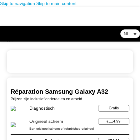
Skip to navigation
Skip to main content
NL
Home
-
Winkel
-
Smartphone Reparatie
-
Réparation Samsung Galaxy
A32
Réparation Samsung Galaxy A32
Prijzen zijn inclusief onderdelen en arbeid.
Diagnostisch
Gratis
Origineel scherm
€114,99
Een origineel scherm of refurbished origineel