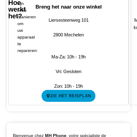
Hoe
zijn
Breng het naar onze winkel
werkt
twee
het?
manieren
Liersesteenweg 101
M
om
k
uw
2800 Mechelen
apparaat
te
repareren:
Ma-Za: 10h - 19h
Vri: Gesloten
Zon: 10h - 19h
ZIE HET REISPLAN
Bienvenue chez
MH Phone
, votre spécialiste de