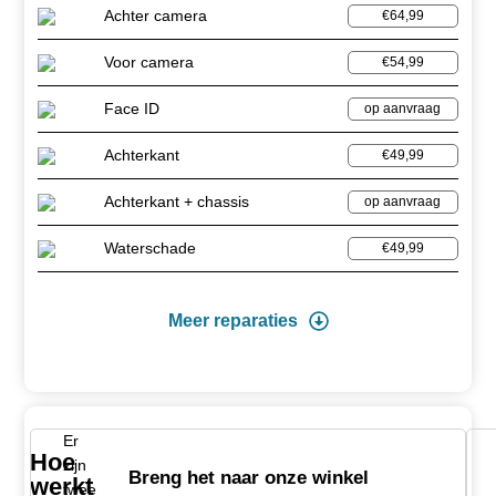
Achter camera
€64,99
Voor camera
€54,99
Face ID
op aanvraag
Achterkant
€49,99
Achterkant + chassis
op aanvraag
Waterschade
€49,99
Meer reparaties
Er
Hoe
zijn
Breng het naar onze winkel
werkt
twee