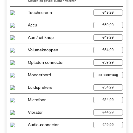
Kleuren en gevoel kunnen variëren
Touchscreen
€49,99
Accu
€59,99
Aan / uit knop
€49,99
Volumeknoppen
€54,99
Opladen connector
€59,99
Moederbord
op aanvraag
Luidsprekers
€54,99
Microfoon
€54,99
Vibrator
€44,99
Audio-connector
€49,99