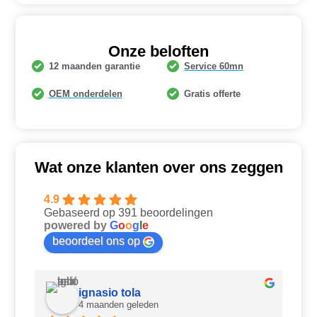
Onze beloften
12 maanden garantie
Service 60mn
OEM onderdelen
Gratis offerte
Wat onze klanten over ons zeggen
4.9
Gebaseerd op 391 beoordelingen
powered by
G
o
o
g
l
e
beoordeel ons op
ignasio tola
4 maanden geleden