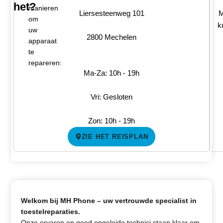
het?
manieren
Liersesteenweg 101
M
om
k
uw
2800 Mechelen
apparaat
te
repareren:
Ma-Za: 10h - 19h
Vri: Gesloten
Zon: 10h - 19h
ZIE HET REISPLAN
Welkom bij MH Phone – uw vertrouwde specialist in
toestelreparaties.
Onze ervaren en goed opgeleide technici staan klaar om