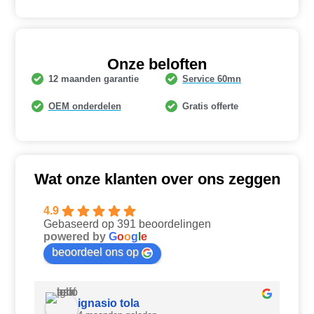
Onze beloften
12 maanden garantie
Service 60mn
OEM onderdelen
Gratis offerte
Wat onze klanten over ons zeggen
4.9
Gebaseerd op 391 beoordelingen
powered by
G
o
o
g
l
e
beoordeel ons op
ignasio tola