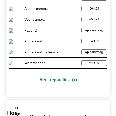
Achter camera
€64,99
Voor camera
€54,99
Face ID
op aanvraag
Achterkant
€49,99
Achterkant + chassis
op aanvraag
Waterschade
€49,99
Meer reparaties
Er
Hoe
zijn