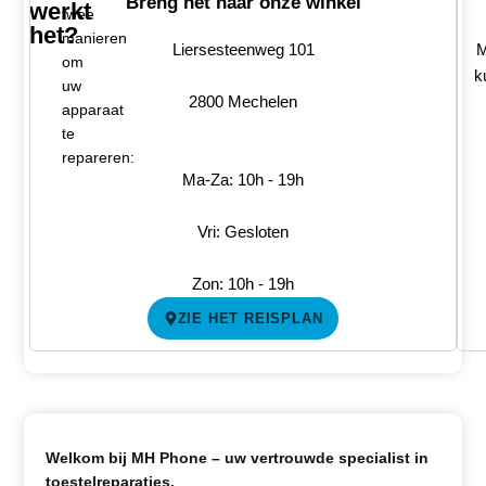
Breng het naar onze winkel
werkt
twee
het?
manieren
Liersesteenweg 101
M
om
k
uw
2800 Mechelen
apparaat
te
repareren:
Ma-Za: 10h - 19h
Vri: Gesloten
Zon: 10h - 19h
ZIE HET REISPLAN
Welkom bij MH Phone – uw vertrouwde specialist in
toestelreparaties.