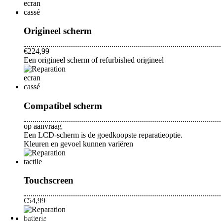
Galaxy S
Origineel scherm
Populaire Reparaties
€224,99
Een origineel scherm of refurbished origineel
Samsung Galaxy backcover Vervangingsprijs
Samsung Galaxy batterij vervangingsprijs
Compatibel scherm
Samsung Galaxy oplaadconnector vervangingspri
op aanvraag
Een LCD-scherm is de goedkoopste reparatieoptie.
Kleuren en gevoel kunnen variëren
Samsung reparatieprijs na vochtprobleem
Samsung Galaxy-scherm Vervangingsprijs
Touchscreen
€54,99
Meer Reparaties