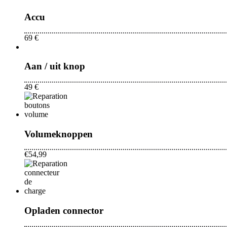
Accu
69 €
Aan / uit knop
49 €
Volumeknoppen
€54,99
Opladen connector