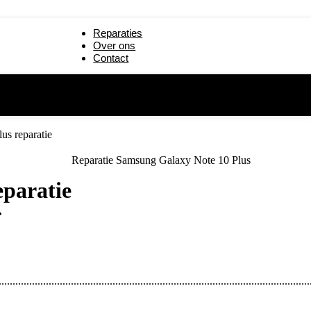
paratie
iPad mini 5 reparatie
Reparaties
19) reparatie
iPad 2 reparatie
Over ons
Contact
reparatie
iPad 6 (2018) reparatie
us reparatie
eparatie
.