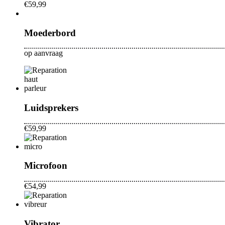
€59,99
Moederbord
op aanvraag
Luidsprekers
€59,99
Microfoon
€54,99
Vibrator