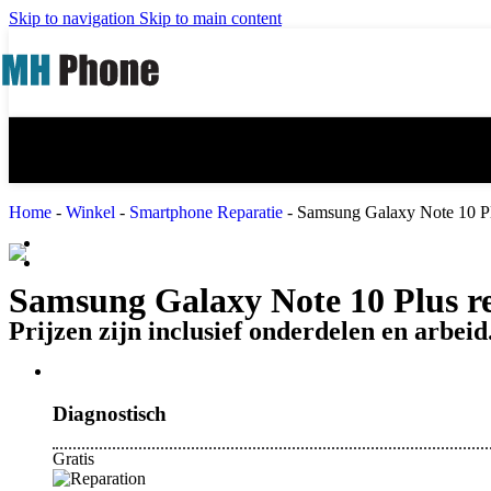
iPad mini 3 reparatie
iPad mini 4 re
Skip to navigation
Skip to main content
iPad Air 2 reparatie
iPad Air 3 (20
iPad 4 reparatie
iPad 5 (2017) 
Home
-
Winkel
-
Smartphone Reparatie
-
Samsung Galaxy Note 10 Pl
MacBook Reparatie
Samsung Reparatie
Samsung Galaxy Note 10 Plus r
Prijzen zijn inclusief onderdelen en arbeid
Diagnostisch
Gratis