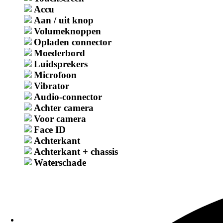
Accu
Aan / uit knop
Galaxy S
Volumeknoppen
Opladen connector
Populaire Reparaties
Moederbord
Samsung Galaxy oplaadconnector vervangingspri
Luidsprekers
Microfoon
Vibrator
Samsung Galaxy backcover Vervangingsprijs
Audio-connector
Achter camera
Voor camera
Samsung Galaxy-scherm Vervangingsprijs
Face ID
Achterkant
Achterkant + chassis
Samsung reparatieprijs na vochtprobleem
Waterschade
Samsung Galaxy batterij vervangingsprijs
Meer Reparaties