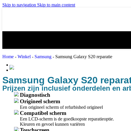
iPad mini 3 reparatie
iPad mini 4 re
Skip to navigation
Skip to main content
iPad Air 2 reparatie
iPad Air 3 (20
iPad 4 reparatie
iPad 5 (2017) 
Home
-
Winkel
-
Samsung
-
Samsung Galaxy S20 reparatie
MacBook Reparatie
Samsung Reparatie
Samsung Galaxy S20 reparat
Prijzen zijn inclusief onderdelen en ar
Diagnostisch
Origineel scherm
Een origineel scherm of refurbished origineel
Compatibel scherm
Een LCD-scherm is de goedkoopste reparatieoptie.
Kleuren en gevoel kunnen variëren
Touchscreen