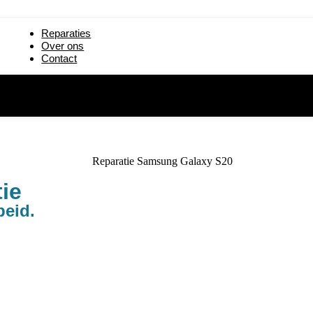
paratie
iPad mini 5 reparatie
Reparaties
19) reparatie
iPad 2 reparatie
Over ons
Contact
reparatie
iPad 6 (2018) reparatie
ie
beid.