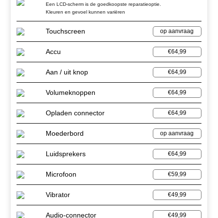
Een LCD-scherm is de goedkoopste reparatieoptie.
Kleuren en gevoel kunnen variëren
Touchscreen
op aanvraag
Accu
€64,99
Aan / uit knop
€64,99
Volumeknoppen
€64,99
Opladen connector
€64,99
Moederbord
op aanvraag
Luidsprekers
€64,99
Microfoon
€59,99
Vibrator
€49,99
Audio-connector
€49,99