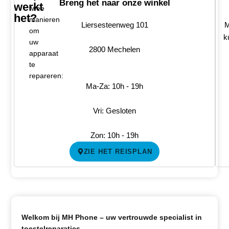
Breng het naar onze winkel
werkt
twee
het?
manieren
Liersesteenweg 101
M
om
k
uw
2800 Mechelen
apparaat
te
repareren:
Ma-Za: 10h - 19h
Vri: Gesloten
Zon: 10h - 19h
ZIE HET REISPLAN
Welkom bij MH Phone – uw vertrouwde specialist in
toestelreparaties.