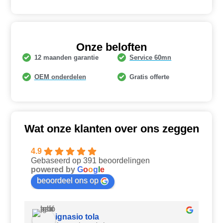
Onze beloften
12 maanden garantie
Service 60mn
OEM onderdelen
Gratis offerte
Wat onze klanten over ons zeggen
4.9
Gebaseerd op 391 beoordelingen
powered by
G
o
o
g
l
e
beoordeel ons op
ignasio tola