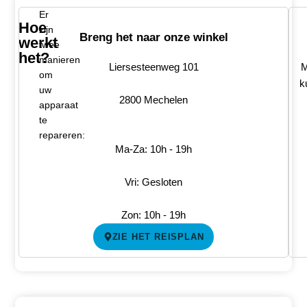
Er
Hoe
zijn
Breng het naar onze winkel
werkt
twee
het?
manieren
Liersesteenweg 101
M
om
k
uw
2800 Mechelen
apparaat
te
repareren:
Ma-Za: 10h - 19h
Vri: Gesloten
Zon: 10h - 19h
ZIE HET REISPLAN