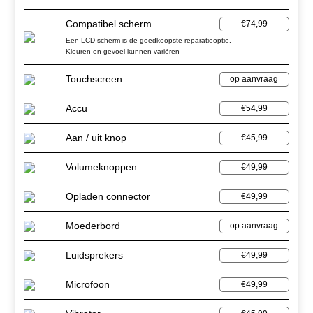
Compatibel scherm
€74,99
Een LCD-scherm is de goedkoopste reparatieoptie.
Kleuren en gevoel kunnen variëren
Touchscreen
op aanvraag
Accu
€54,99
Aan / uit knop
€45,99
Volumeknoppen
€49,99
Opladen connector
€49,99
Moederbord
op aanvraag
Luidsprekers
€49,99
Microfoon
€49,99