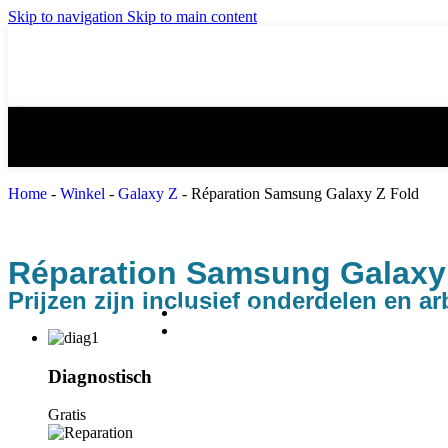
iPad Pro 12,9″ reparatie
iPad Pro 9
Skip to navigation
Skip to main content
iPad Pro 11″ reparatie
iPad Pro 1
iPad mini 3 reparatie
iPad mini 
iPad Air 2 reparatie
iPad Air 3
Home
-
Winkel
-
Galaxy Z
-
Réparation Samsung Galaxy Z Fold
iPad 4 reparatie
iPad 5 (20
Réparation Samsung Galaxy
Prijzen zijn inclusief onderdelen en ar
MacBook Reparatie
Samsung Reparatie
Diagnostisch
Galaxy S
Gratis
Populaire Reparaties