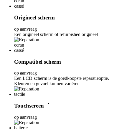
Samsung Galaxy-scherm Vervang
Origineel scherm
Samsung reparatieprijs na voch
op aanvraag
Een origineel scherm of refurbished origineel
Samsung Galaxy backcover Verv
Compatibel scherm
Samsung Galaxy oplaadconnecto
op aanvraag
Een LCD-scherm is de goedkoopste reparatieoptie.
Samsung Galaxy batterij vervang
Kleuren en gevoel kunnen variëren
Meer Reparaties
Touchscreen
op aanvraag