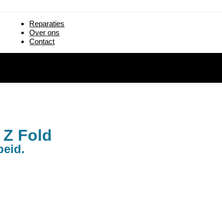
,7″ reparatie
iPad Pro 10,5″ reparatie
iPad Pro 12,9″ 
Reparaties
2,9″ (3e gen) reparatie
iPad mini reparatie
iPad mini 2 rep
Over ons
Contact
4 reparatie
iPad mini 5 reparatie
iPad Air repara
 (2019) reparatie
iPad 2 reparatie
iPad 3 reparati
17) reparatie
iPad 6 (2018) reparatie
iPad 7 (2019) r
 Z Fold
beid.
Galaxy Note
Galaxy J
Gal