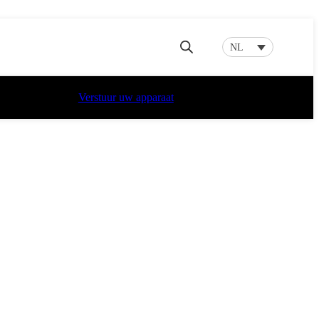
(2e gen) reparatie
aratie
NL
tie
Verstuur uw apparaat
e
eparatie
axy A