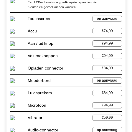
Een LCD-scherm is de goedkoopste reparatieoptie.
Kleuren en gevoel kunnen variëren
Touchscreen
op aanvraag
Accu
€74,99
Aan / uit knop
€94,99
Volumeknoppen
€94,99
Opladen connector
€84,99
Moederbord
op aanvraag
Luidsprekers
€84,99
Microfoon
€94,99
Vibrator
€59,99
Audio-connector
op aanvraag