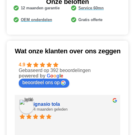
Onze beloften
12 maanden garantie
Service 60mn
OEM onderdelen
Gratis offerte
Wat onze klanten over ons zeggen
4.9
Gebaseerd op 392 beoordelingen
powered by
G
o
o
g
l
e
beoordeel ons op
ignasio tola
4 maanden geleden
Ui