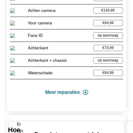
Achter camera
€149,99
Voor camera
€84,99
Face ID
op aanvraag
Achterkant
€74,99
Achterkant + chassis
op aanvraag
Waterschade
€84,99
Meer reparaties
Er
Hoe
zijn