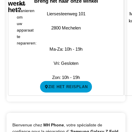
Breng het naar onze winkel
werkt
twee
het?
manieren
Liersesteenweg 101
M
om
k
uw
2800 Mechelen
apparaat
te
repareren:
Ma-Za: 10h - 19h
Vri: Gesloten
Zon: 10h - 19h
ZIE HET REISPLAN
Bienvenue chez
MH Phone
, votre spécialiste de
confiance pour la réparation d’
Samsung Galaxy Z Fold