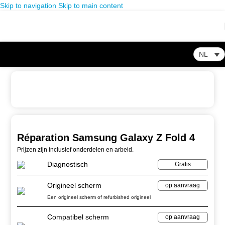
Skip to navigation
Skip to main content
NL
Home
-
Winkel
-
Galaxy Z
-
Réparation Samsung Galaxy Z Fold 4
Réparation Samsung Galaxy Z Fold 4
Prijzen zijn inclusief onderdelen en arbeid.
Diagnostisch
Gratis
Origineel scherm
op aanvraag
Een origineel scherm of refurbished origineel
Compatibel scherm
op aanvraag